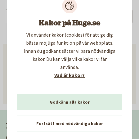
1-5
6-10
11-15
16-20
21-25
26-30
31-35
36-40
41-45
46-50
51-55
56-60
Kakor på Huge.se
Vi använder kakor (cookies) för att ge dig
bästa möjliga funktion på vår webbplats.
Innan du godkänt sätter vi bara nödvändiga
kakor. Du kan välja vilka kakor vi får
Hjälpte informationen på den
använda.
här sidan dig?
Vad är kakor?
Ja
Nej
Godkänn alla kakor
Fortsätt med nödvändiga kakor
Kundservice
08-502 360 10