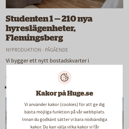
Studenten 1 — 210 nya
hyreslägenheter,
Flemingsberg
NYPRODUKTION
- PÅGÅENDE
Vi bygger ett nytt bostadskvarter i
Flemingsberg med totalt 129 hyresrätter, 81
studentbostäder, fem lokaler och en förskola.
210 nya lägenheter
Kakor på Huge.se
Vi använder kakor (cookies) för att ge dig
bästa möjliga funktion på vår webbplats.
Innan du godkänt sätter vi bara nödvändiga
kakor. Du kan välja vilka kakor vi får