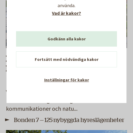
använda.
Vad är kakor?
Godkänn alla kakor
Bonden 7 — 125 nybyggda
Fortsätt med nödvändiga kakor
hyreslägenheter, Trångsund
Inställningar för kakor
NYPRODUKTION
- PÅGÅENDE
Vi bygger 125 hyreslägenheter i kvarteret
Bonden vid Trångsundsvägen - nära
kommunikationer och natu
...
Bonden 7 — 125 nybyggda hyreslägenheter