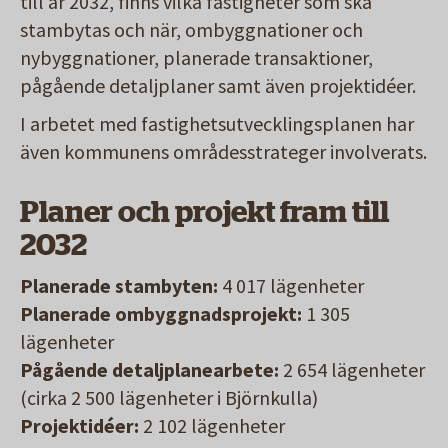
till år 2032, finns vilka fastigheter som ska
stambytas och när, ombyggnationer och
nybyggnationer, planerade transaktioner,
pågående detaljplaner samt även projektidéer.
I arbetet med fastighetsutvecklingsplanen har
även kommunens områdesstrateger involverats.
Planer och projekt fram till
2032
Planerade stambyten:
4 017 lägenheter
Planerade ombyggnadsprojekt:
1 305
lägenheter
Pågående detaljplanearbete:
2 654 lägenheter
(cirka 2 500 lägenheter i Björnkulla)
Projektidéer:
2 102 lägenheter