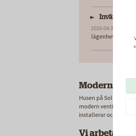
Inväntar till
I
2026-04-30
VÅRBY
lägenheterna har 
v
Modern venti
Husen på Solhagavägen
modern ventilation so
installerar också solpan
Vi arbetar me