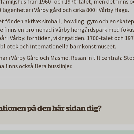
rfamiljshus från 1960- och 1970-talet, men det finns oc
0 lägenheter i Vårby gård och cirka 800 i Vårby Haga.
et för den aktive: simhall, bowling, gym och en skatep
de finns en promenad i Vårby herrgårdspark med fokus
̊r i Vårby: forntiden, vikingatiden, 1700-talet och 1970
 bibliotek och Internationella barnkonstmuseet.
r i Vårby Gård och Masmo. Resan in till centrala Sto
 finns också flera busslinjer.
ationen på den här sidan dig?