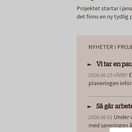
Projektet startar i ja
det finns en ny tydlig 
NYHETER I PRO
Vi tar en pa
E
2026-06-25
VÅRBY
planeringen inf
Så går arbet
Under v
2026-06-01
med saneringen å