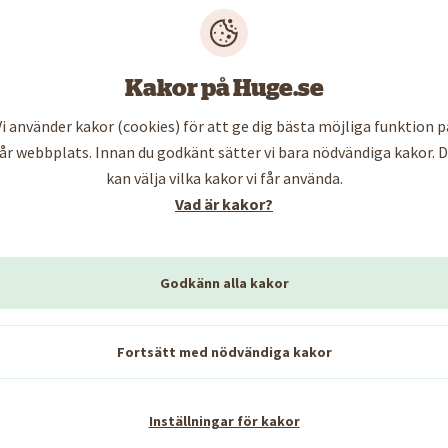
stånd för att börja arbeta i lägenheterna
Kakor på Huge.se
 väntan på tillstånd från Arbetsmiljöverket för att få b
vi utfört ar
...
Vi använder kakor (cookies) för att ge dig bästa möjliga funktion p
år webbplats. Innan du godkänt sätter vi bara nödvändiga kakor. 
kan välja vilka kakor vi får använda.
Vad är kakor?
lation och solpaneler
Godkänn alla kakor
 har agerat hem åt hyresgäster i många år. Nu är det 
m kommer att förbättra luften och inomhusmiljön i l
Fortsätt med nödvändiga kakor
eler på taket - på så vis bidrar vi till att producera fos
Inställningar för kakor
d projektet