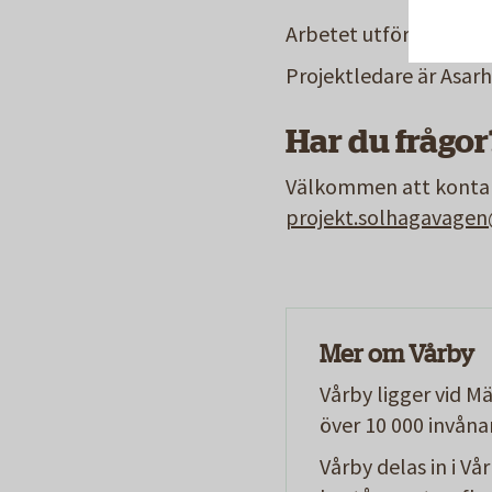
Arbetet utförs av ent
Projektledare är Asa
Har du frågor
Välkommen att kontakt
projekt.solhagavage
Mer om Vårby
Vårby ligger vid M
över 10 000 invåna
Vårby delas in i Va