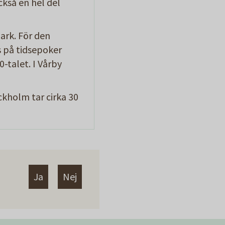
kså en hel del
ark. För den
 på tidsepoker
-talet. I Vårby
ckholm tar cirka 30
Ja
Nej