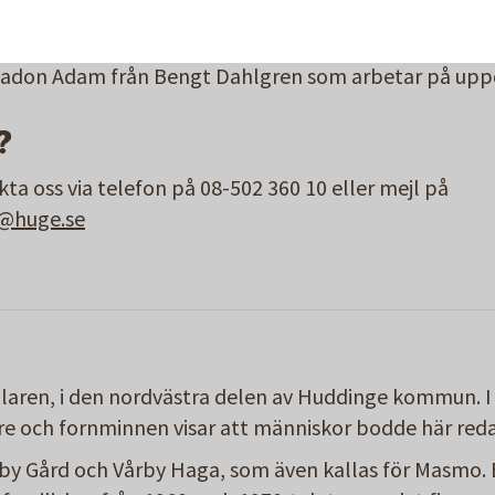
reprenör Metrolit på uppdrag av Huge.
rhadon Adam från Bengt Dahlgren som arbetar på upp
?
a oss via telefon på 08-502 360 10 eller mejl på
n@huge.se
älaren, i den nordvästra delen av Huddinge kommun. I
re och fornminnen visar att människor bodde här redan
̊rby Gård och Vårby Haga, som även kallas för Masmo