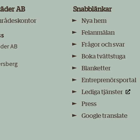
täder AB
Snabblänkar
mrådeskontor
Nya hem
Felanmälan
ss
Frågor och svar
der AB
Boka tvättstuga
sersberg
Blanketter
Entreprenörsportal
Lediga tjänster
Press
Google translate