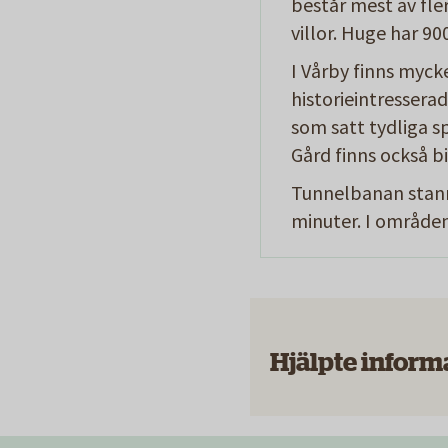
består mest av fle
villor. Huge har 90
I Vårby finns myck
historieintressera
som satt tydliga spa
Gård finns också
Tunnelbanan stanna
minuter. I områdena
Hjälpte inform