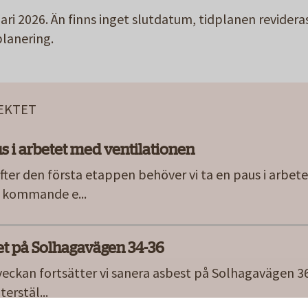
nuari 2026. Än finns inget slutdatum, tidplanen revider
planering.
JEKTET
us i arbetet med ventilationen
fter den första etappen behöver vi ta en paus i arbete
ör kommande e
...
et på Solhagavägen 34-36
eckan fortsätter vi sanera asbest på Solhagavägen 36.
terstäl
...