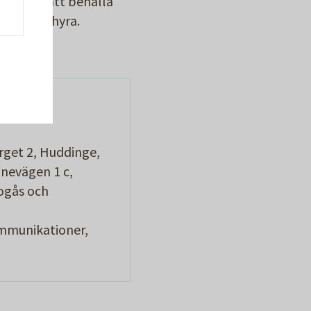
er år för att behålla
m du vill hyra.
rget 2, Huddinge,
nevägen 1 c,
ogås och
ommunikationer,