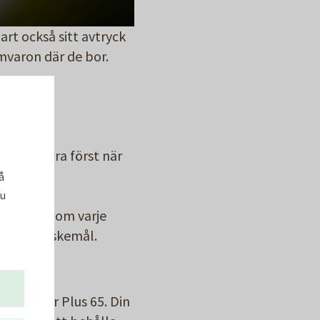
art också sitt avtryck
mvaron där de bor.
 får du göra först när
å
Du
 läsa mer om varje
r dina önskemål.
adskön för Plus 65. Din