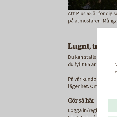
Att Plus 65 är för dig 
på atmosfären. Många 
Lugnt, tryggt
Du kan ställa dig i kön
du fyllt 65 år. Det är g
v
På vår kundportal Mina
lägenhet. Om du filtr
Gör så här
Logga in/registrera d