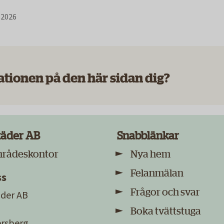
. 2026
ationen på den här sidan dig?
täder AB
Snabblänkar
mrådeskontor
Nya hem
Felanmälan
ss
Frågor och svar
der AB
Boka tvättstuga
sersberg