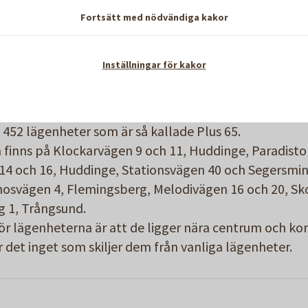
tiv, vilket innebär att du ska logga in minst en gång p
Fortsätt med nödvändiga kakor
älv aktivt anmäla intresse om du hittar en lägenhet so
Inställningar för kakor
niorboenden
 452 lägenheter som är så kallade Plus 65.
finns på Klockarvägen 9 och 11, Huddinge, Paradisto
14 och 16, Huddinge, Stationsvägen 40 och Segersmin
nosvägen 4, Flemingsberg, Melodivägen 16 och 20, Sk
 1, Trångsund.
 lägenheterna är att de ligger nära centrum och k
r det inget som skiljer dem från vanliga lägenheter.