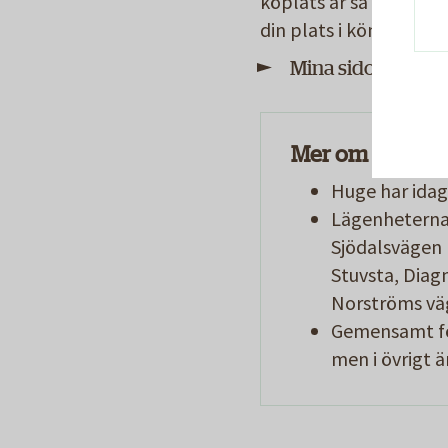
köplats är så kallad ak
din plats i kön samt sj
Mina sidor
Mer om våra se
Huge har idag
Lägenheterna 
Sjödalsvägen 
Stuvsta, Diag
Norströms väg
Gemensamt för
men i övrigt ä