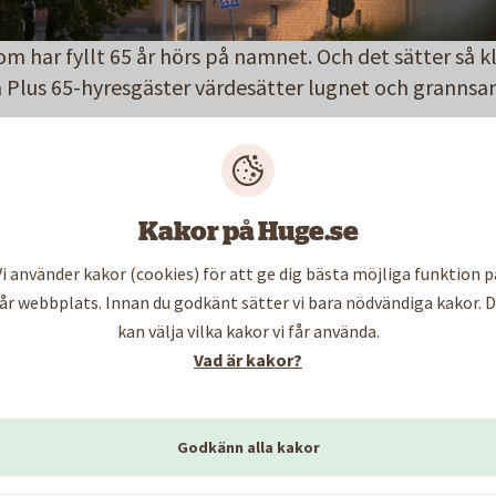
som har fyllt 65 år hörs på namnet. Och det sätter så kl
Plus 65-hyresgäster värdesätter lugnet och grannsa
 och praktiskt seniorboende
Kakor på Huge.se
 när du har fyllt 40 år, men söka lägenhet och flytta in
ratis att stå i vår plus-65-kö.
Vi använder kakor (cookies) för att ge dig bästa möjliga funktion p
år webbplats. Innan du godkänt sätter vi bara nödvändiga kakor. 
kan välja vilka kakor vi får använda.
 sidor publiceras lediga Plus 65-bostäder. Där kan du
Vad är kakor?
erar sökningen visas bara de lägenheter som motsvara
Godkänn alla kakor
ig på vår kundportal
Mina sidor
för att ställa dig i bost