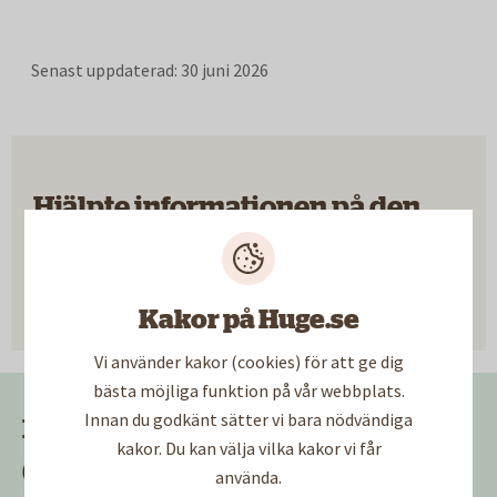
Senast uppdaterad:
30 juni 2026
Hjälpte informationen på den
här sidan dig?
Ja
Nej
Kakor på Huge.se
Vi använder kakor (cookies) för att ge dig
bästa möjliga funktion på vår webbplats.
Innan du godkänt sätter vi bara nödvändiga
Kundservice
kakor. Du kan välja vilka kakor vi får
08-502 360 10
använda.