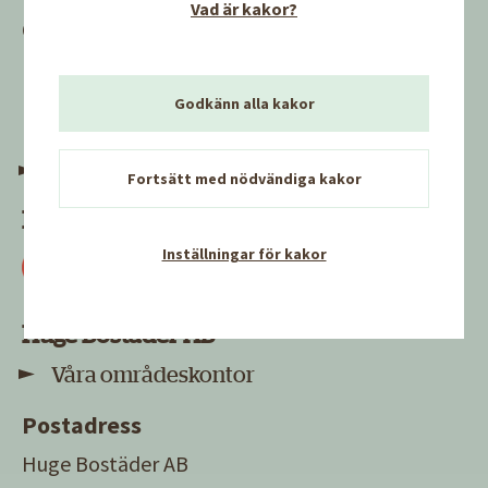
Vad är kakor?
Öppettider
Mån-tors 07.30-16.30
Fre 07.30-11.30
Godkänn alla kakor
lunchstängt 11.30-12.30
Kontakt
Fortsätt med nödvändiga kakor
Följ oss
Inställningar för kakor
Huge Bostäder AB
Våra områdeskontor
Postadress
Huge Bostäder AB