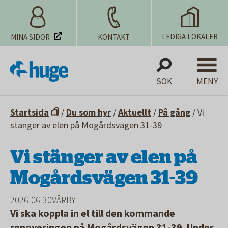
LEDIGA LOKALER
MINA SIDOR
KONTAKT
SÖK
MENY
Startsida
/
Du som hyr
/
Aktuellt
/
På gång
/
Vi
stänger av elen på Mogårdsvägen 31-39
Vi stänger av elen på
Mogårdsvägen 31-39
2026-06-30
VÅRBY
Vi ska koppla in el till den kommande
renoveringen på Mogårdsvägen 31-39. Under