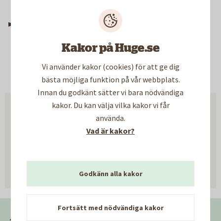
El
Kakor på Huge.se
Senast uppdaterad:
28 juni 2018
Vi använder kakor (cookies) för att ge dig
bästa möjliga funktion på vår webbplats.
Innan du godkänt sätter vi bara nödvändiga
kakor. Du kan välja vilka kakor vi får
använda.
Hjälpte informationen på den
Vad är kakor?
här sidan dig?
Ja
Nej
Godkänn alla kakor
Fortsätt med nödvändiga kakor