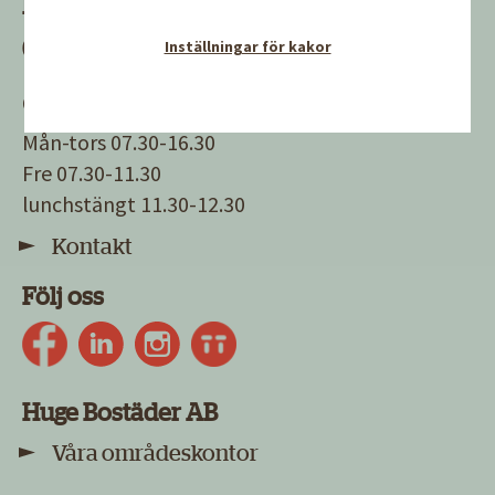
Kundservice
08-502 360 10
Inställningar för kakor
Öppettider
Mån-tors 07.30-16.30
Fre 07.30-11.30
lunchstängt 11.30-12.30
Kontakt
Följ oss
Huge Bostäder AB
Våra områdeskontor