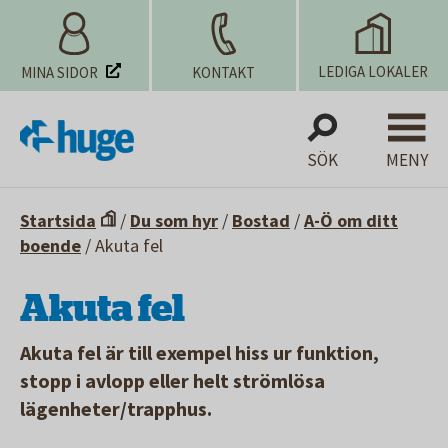
LEDIGA LOKALER
MINA SIDOR
KONTAKT
SÖK
MENY
Startsida
/
Du som hyr
/
Bostad
/
A-Ö om ditt
boende
/
Akuta fel
Akuta fel
Akuta fel är till exempel hiss ur funktion,
stopp i avlopp eller helt strömlösa
lägenheter/trapphus.