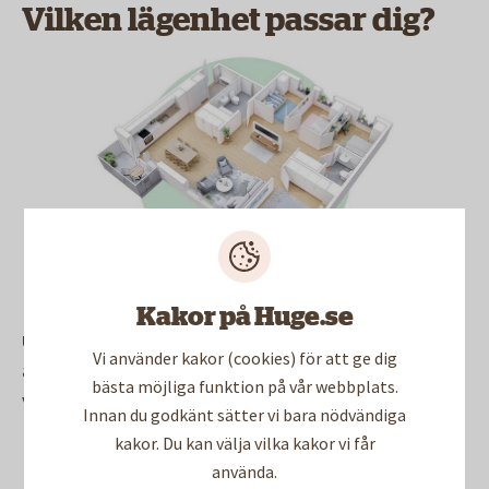
Vilken lägenhet passar dig?
Hos oss finns hyresrätter som är både fina och
Kakor på Huge.se
unika – från yteffektiva ettor till generösa fyror,
Vi använder kakor (cookies) för att ge dig
anpassade för olika behov. Oavsett vilken du
bästa möjliga funktion på vår webbplats.
väljer får du ett hem med hållbara material, hög
Innan du godkänt sätter vi bara nödvändiga
kvalitet och en smart planlösning.
kakor. Du kan välja vilka kakor vi får
använda.