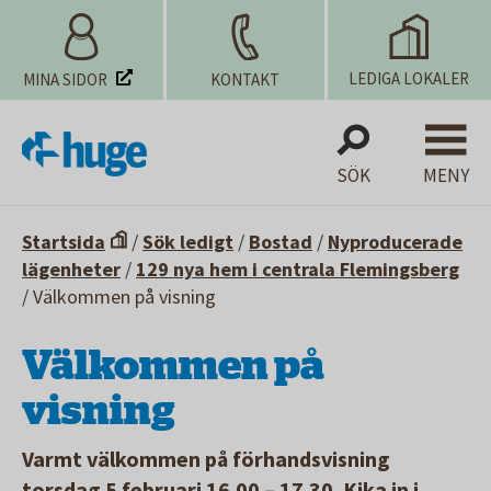
LEDIGA LOKALER
MINA SIDOR
KONTAKT
SÖK
MENY
Startsida
/
Sök ledigt
/
Bostad
/
Nyproducerade
lägenheter
/
129 nya hem i centrala Flemingsberg
/
Välkommen på visning
Välkommen på
visning
Varmt välkommen på förhandsvisning
torsdag 5 februari 16.00 – 17.30. Kika in i