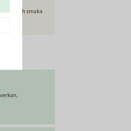
kaka.
ta, känn och smaka
åverkan,