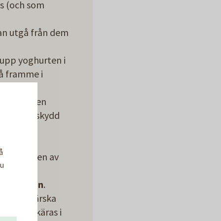
ns (och som
kan utgå från dem
 upp yoghurten i
tå framme i
ar nämligen
ra, utan skydd
ortare.
å
versta delen av
Du
allt vatten
.
ggvita, färska
er kan skäras i