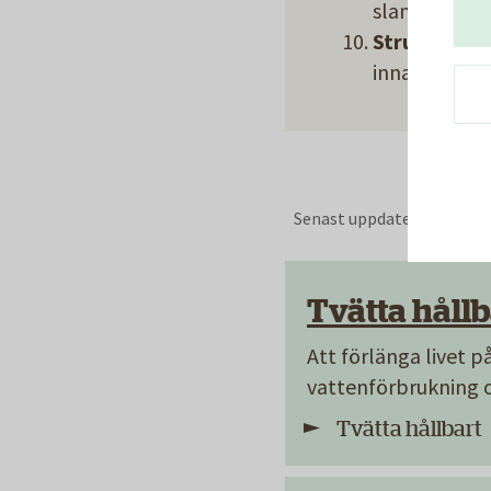
slantar, fry
Strunta i b
innan du kast
Senast uppdaterad:
30 apr
Tvätta hållb
Att förlänga livet p
vattenförbrukning 
Tvätta hållbart