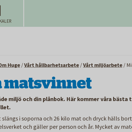
KALER
Om Huge
/
Vårt hållbarhetsarbete
/
Vårt miljöarbete
/
Mi
 matsvinnet
de miljö och din plånbok. Här kommer våra bästa ti
llet.
 slängs i soporna och 26 kilo mat och dryck hälls bort 
sverket och gäller per person och år. Mycket av mate