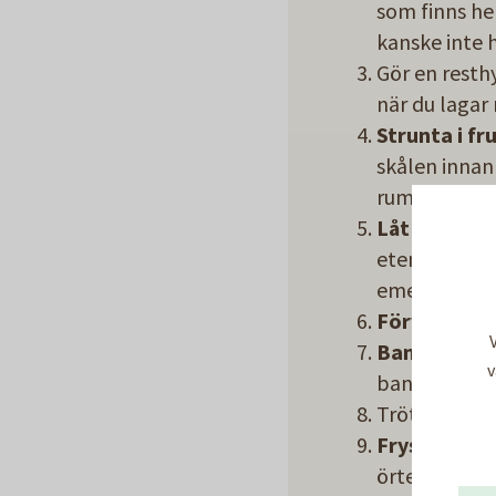
som finns he
kanske inte h
Gör en resthy
när du lagar
Strunta i fr
skålen innan 
rumstemperat
Låt frukt oc
etengas som
emellan, rut
Förvara pota
Bananer och
v
bananklasen 
Trötta sallad
Frys in!
Det g
örter och pu