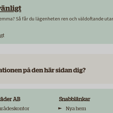
änligt
hemma? Så får du lägenheten ren och väldoftande uta
igt
ationen på den här sidan dig?
täder AB
Snabblänkar
mrådeskontor
Nya hem