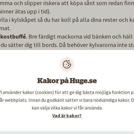
mma och slipper riskera att köpa sånt som redan fin
inner ätas upp i tid).
lla i kylskåpet så du har koll på alla dina rester och 
 mat.
ukostbuffé
. Bre färdigt mackorna vid bänken och häll
du sätter dig till bords. Då behöver kylvarorna inte s
ur lika länge. Stäng kylskåpet medan du grejar.
h grönt ligga kvar i sina förpackningar
. De utsöndr
 påskyndar mognadsprocessen. Ligger de nära varand
tnar de snabbare.
Kakor på Huge.se
tis svalt
, och inte ihop med lök. Då gror potatisen f
Vi använder kakor (cookies) för att ge dig bästa möjliga funktion p
 tomater trivs inte i kylskåpet
. Sätt plast på den ö
år webbplats. Innan du godkänt sätter vi bara nödvändiga kakor. 
för att den ska hålla längre.
kan välja vilka kakor vi får använda.
sblad och rotfrukter piggnar till efter
en timme i isk
Vad är kakor?
år att frysa mer än man tror. Kokt pasta, ris, bönor, ä
rjolök går till exempel utmärkt att frysa. Mogna banan