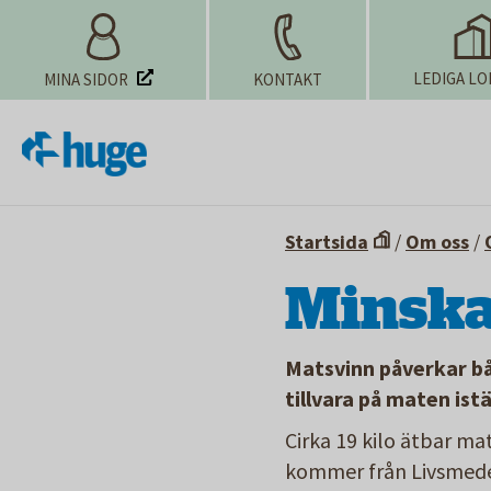
LEDIGA LO
MINA SIDOR
KONTAKT
Startsida
/
Om oss
/
Minska
Matsvinn påverkar bå
tillvara på maten istä
Cirka 19 kilo ätbar mat
kommer från Livsmedel