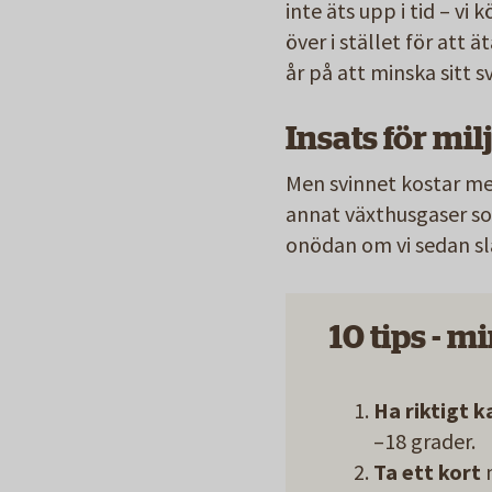
inte äts upp i tid – v
över i stället för att 
år på att minska sitt s
Insats för mil
Men svinnet kostar me
annat växthusgaser som
onödan om vi sedan slä
10 tips - 
Ha riktigt ka
–18 grader.
Ta ett kort
m