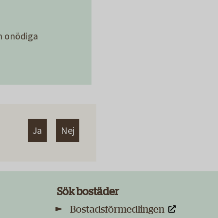
n onödiga
Ja
Nej
Sök bostäder
Bostadsförmedlingen