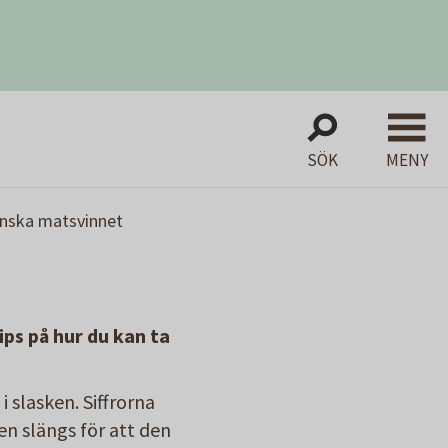
SÖK
MENY
nska matsvinnet
ps på hur du kan ta
i slasken. Siffrorna
n slängs för att den