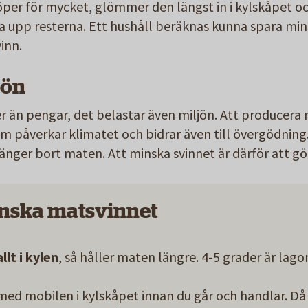
i köper för mycket, glömmer den längst in i kylskåpet o
äta upp resterna. Ett hushåll beräknas kunna spara min
vinn.
jön
r än pengar, det belastar även miljön. Att producera
 påverkar klimatet och bidrar även till övergödning. 
nger bort maten. Att minska svinnet är därför att göra
minska matsvinnet
llt i kylen
, så håller maten längre. 4-5 grader är lago
ed mobilen i kylskåpet innan du går och handlar. Då 