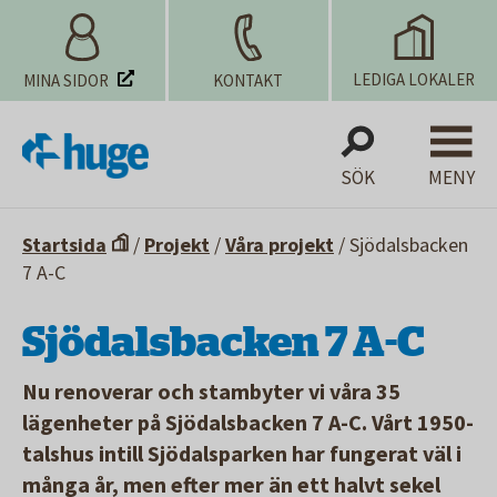
LEDIGA LOKALER
MINA SIDOR
KONTAKT
SÖK
MENY
Startsida
/
Projekt
/
Våra projekt
/
Sjödalsbacken
7 A-C
Sjödalsbacken 7 A-C
Nu renoverar och stambyter vi våra 35
lägenheter på Sjödalsbacken 7 A-C. Vårt 1950-
talshus intill Sjödalsparken har fungerat väl i
många år, men efter mer än ett halvt sekel