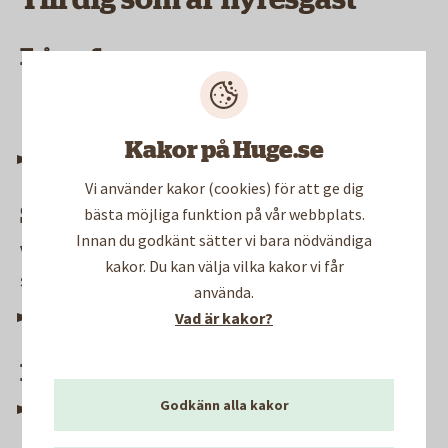
Frågor & svar
Här hittar du svar på de vanligaste frågorna om
renoveringen, utan att ringa eller skicka e-post.
Kakor på Huge.se
Frågor och svar om stambyte
Vi använder kakor (cookies) för att ge dig
bästa möjliga funktion på vår webbplats.
Se vår film om stambyte
Innan du godkänt sätter vi bara nödvändiga
Vill du veta mer? Se gärna vår film om hur ett
kakor. Du kan välja vilka kakor vi får
stambyte går till:
använda.
Vad är kakor?
Se filmen Stambyte - så här kan det gå till
Informationsmaterial om renoveringen
Godkänn alla kakor
Oktober 2022 - Broschyr om stambyte